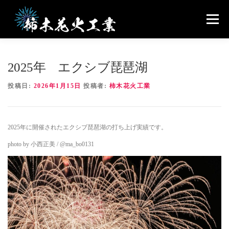
コ
ン
メニュー
テ
ン
ツ
へ
私たちについて
エコ花火とは
会社概要
2025年 エクシブ琵琶湖
ス
キ
ッ
投稿日:
2026年1月15日
投稿者:
柿木花火工業
プ
GALLERY
NEWS
お問合せ
2025年に開催されたエクシブ琵琶湖の打ち上げ実績です。
photo by 小西正美 / @ma_bo0131